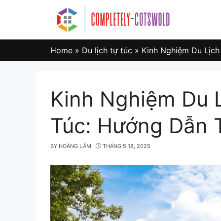
Skip
to
content
Home
»
Du lịch tự túc
»
Kinh Nghiệm Du Lịch
Kinh Nghiệm Du 
Túc: Hướng Dẫn 
BY
HOÀNG LÂM
THÁNG 5 18, 2025