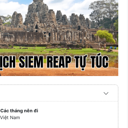
Expand
/
Collapse
 Các tháng nên đi
 Việt Nam