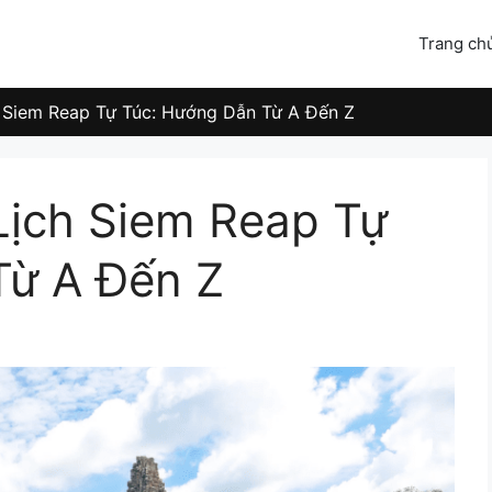
Trang ch
 Siem Reap Tự Túc: Hướng Dẫn Từ A Đến Z
Lịch Siem Reap Tự
Từ A Đến Z