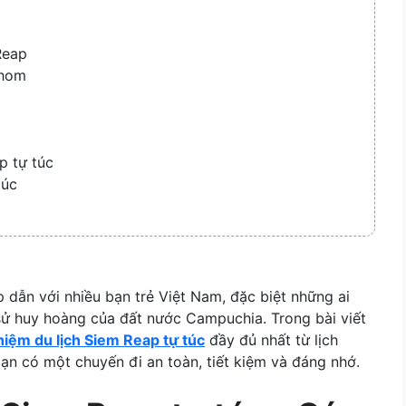
Reap
Thom
p tự túc
túc
p dẫn với nhiều bạn trẻ Việt Nam, đặc biệt những ai
sử huy hoàng của đất nước Campuchia. Trong bài viết
hiệm du lịch Siem Reap tự túc
đầy đủ nhất từ lịch
bạn có một chuyến đi an toàn, tiết kiệm và đáng nhớ.