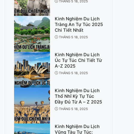
THÁNG 5 18, 2025
Kinh Nghiệm Du Lịch
Tràng An Tự Túc 2025
Chi Tiết Nhất
THÁNG 5 18, 2025
Kinh Nghiệm Du Lịch
Úc Tự Túc Chi Tiết Từ
A-Z 2025
THÁNG 5 18, 2025
Kinh Nghiệm Du Lịch
Thổ Nhĩ Kỳ Tự Túc
Đầy Đủ Từ A – Z 2025
THÁNG 5 18, 2025
Kinh Nghiệm Du Lịch
Vũng Tàu Tự Túc: