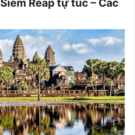
 Siem Reap tự túc – Các