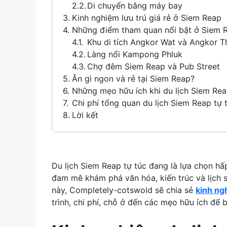
Di chuyển bằng máy bay
Kinh nghiệm lưu trú giá rẻ ở Siem Reap
Những điểm tham quan nổi bật ở Siem 
Khu di tích Angkor Wat và Angkor 
Làng nổi Kampong Phluk
Chợ đêm Siem Reap và Pub Street
Ăn gì ngon và rẻ tại Siem Reap?
Những mẹo hữu ích khi du lịch Siem Rea
Chi phí tổng quan du lịch Siem Reap tự 
Lời kết
Du lịch Siem Reap tự túc đang là lựa chọn hấ
đam mê khám phá văn hóa, kiến trúc và lịch 
này, Completely-cotswold sẽ chia sẻ
kinh ng
trình, chi phí, chỗ ở đến các mẹo hữu ích để 