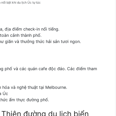
nổi bật khi du lịch Úc tự túc
a, địa điểm check-in nổi tiếng.
toàn cảnh thành phố.
thư giãn và thưởng thức hải sản tươi ngon.
ng phố và các quán cafe độc đáo. Các điểm tham
n hóa và nghệ thuật tại Melbourne.
a Úc
thức ẩm thực đường phố.
 Thiên đường du lịch biển