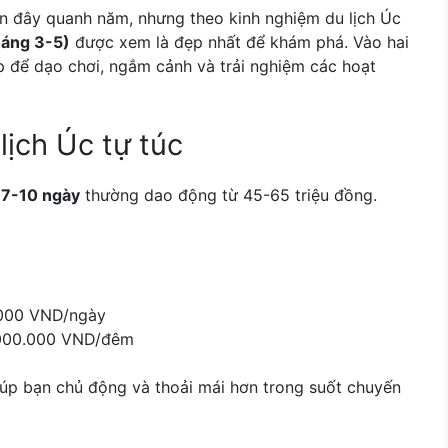
ến đây quanh năm, nhưng theo kinh nghiệm du lịch Úc
háng 3-5)
được xem là đẹp nhất để khám phá. Vào hai
ợp để dạo chơi, ngắm cảnh và trải nghiệm các hoạt
lịch Úc tự túc
g
7-10 ngày
thường dao động từ 45-65 triệu đồng.
.000 VND/ngày
-1.000.000 VND/đêm
iúp bạn chủ động và thoải mái hơn trong suốt chuyến