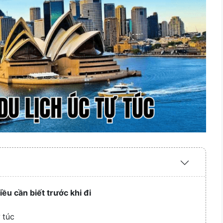
Expand
/
Collapse
ều cần biết trước khi đi
 túc