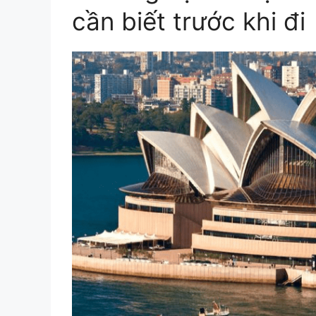
cần biết trước khi đi