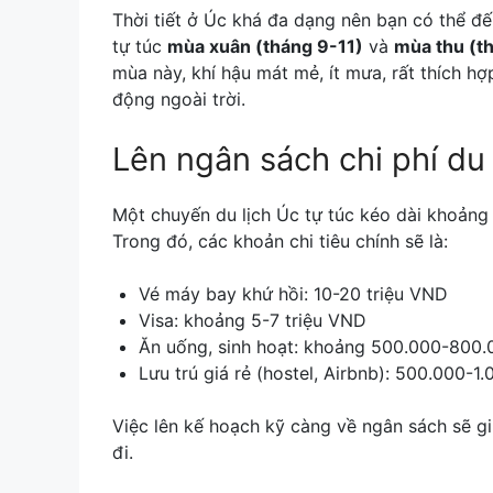
Thời tiết ở Úc khá đa dạng nên bạn có thể đ
tự túc
mùa xuân (tháng 9-11)
và
mùa thu (t
mùa này, khí hậu mát mẻ, ít mưa, rất thích h
động ngoài trời.
Lên ngân sách chi phí du 
Một chuyến du lịch Úc tự túc kéo dài khoản
Trong đó, các khoản chi tiêu chính sẽ là:
Vé máy bay khứ hồi: 10-20 triệu VND
Visa: khoảng 5-7 triệu VND
Ăn uống, sinh hoạt: khoảng 500.000-800
Lưu trú giá rẻ (hostel, Airbnb): 500.000
Việc lên kế hoạch kỹ càng về ngân sách sẽ g
đi.