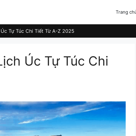
Trang ch
 Úc Tự Túc Chi Tiết Từ A-Z 2025
ịch Úc Tự Túc Chi