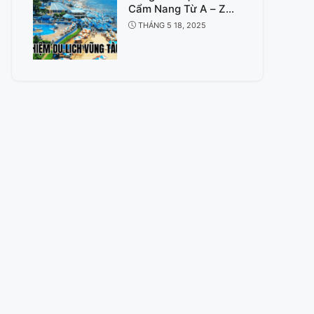
Cẩm Nang Từ A – Z
2025
THÁNG 5 18, 2025