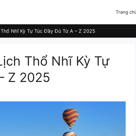
Trang ch
 Thổ Nhĩ Kỳ Tự Túc Đầy Đủ Từ A – Z 2025
ịch Thổ Nhĩ Kỳ Tự
– Z 2025