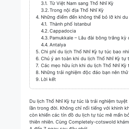
Từ Việt Nam sang Thổ Nhĩ Kỳ
Trong nội địa Thổ Nhĩ Kỳ
Những điểm đến không thể bỏ lỡ khi du l
Thành phố Istanbul
Cappadocia
Pamukkale – Lâu đài bông trắng kỳ 
Antalya
Chi phí du lịch Thổ Nhĩ Kỳ tự túc bao nh
Chú ý an toàn khi du lịch Thổ Nhĩ Kỳ tự 
Các mẹo hữu ích khi du lịch Thổ Nhĩ Kỳ 
Những trải nghiệm độc đáo bạn nên thử k
Lời kết
Du lịch Thổ Nhĩ Kỳ tự túc là trải nghiệm tuyệt
lần trong đời. Không chỉ nổi tiếng với khinh 
còn khiến các tín đồ du lịch tự túc mê mẩn 
thiên nhiên. Cùng Completely-cotswold khá
A đến Z ngay sau đây nhé!