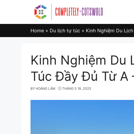
Skip
to
content
Home
»
Du lịch tự túc
»
Kinh Nghiệm Du Lịch
Kinh Nghiệm Du L
Túc Đầy Đủ Từ A 
BY
HOÀNG LÂM
THÁNG 5 18, 2025