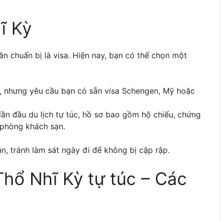
ĩ Kỳ
cần chuẩn bị là visa. Hiện nay, bạn có thể chọn một
g, nhưng yêu cầu bạn có sẵn visa Schengen, Mỹ hoặc
lần đầu du lịch tự túc, hồ sơ bao gồm hộ chiếu, chứng
 phòng khách sạn.
n, tránh làm sát ngày đi để không bị cập rập.
Thổ Nhĩ Kỳ tự túc – Các