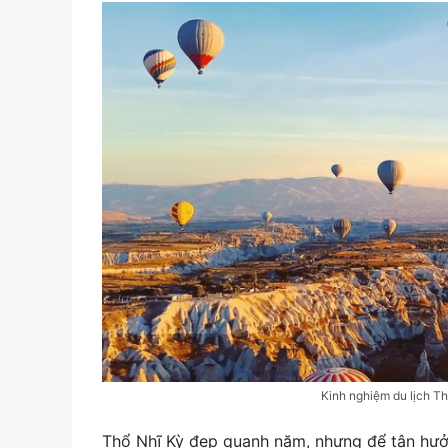
Kinh nghiệm du lịch Th
Thổ Nhĩ Kỳ đẹp quanh năm, nhưng để tận hưởn