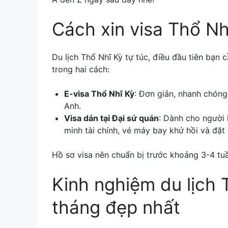
Cách xin visa Thổ Nh
Du lịch Thổ Nhĩ Kỳ tự túc, điều đầu tiên bạn 
trong hai cách:
E-visa Thổ Nhĩ Kỳ
: Đơn giản, nhanh chón
Anh.
Visa dán tại Đại sứ quán
: Dành cho người 
minh tài chính, vé máy bay khứ hồi và đặt
Hồ sơ visa nên chuẩn bị trước khoảng 3-4 tuầ
Kinh nghiệm du lịch 
tháng đẹp nhất