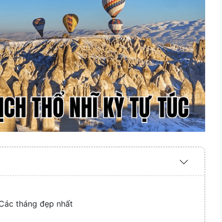
Expand
/
Collapse
 Các tháng đẹp nhất