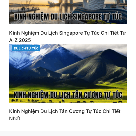
Kinh Nghiệm Du Lịch Singapore Tự Túc Chi Tiết Từ
A-Z 2025
DU LỊCH TỰ TÚC
CATEGORIES
Kinh Nghiệm Du Lịch Tân Cương Tự Túc Chi Tiết
Nhất