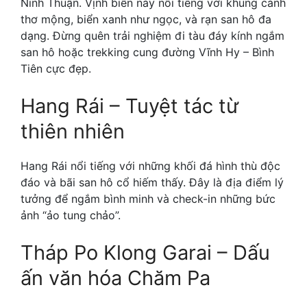
Ninh Thuận. Vịnh biển này nổi tiếng với khung cảnh
thơ mộng, biển xanh như ngọc, và rạn san hô đa
dạng. Đừng quên trải nghiệm đi tàu đáy kính ngắm
san hô hoặc trekking cung đường Vĩnh Hy – Bình
Tiên cực đẹp.
Hang Rái – Tuyệt tác từ
thiên nhiên
Hang Rái nổi tiếng với những khối đá hình thù độc
đáo và bãi san hô cổ hiếm thấy. Đây là địa điểm lý
tưởng để ngắm bình minh và check-in những bức
ảnh “ảo tung chảo”.
Tháp Po Klong Garai – Dấu
ấn văn hóa Chăm Pa