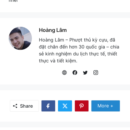
Hoàng Lâm
Hoàng Lâm – Phượt thủ kỳ cựu, đã
đặt chân đến hơn 30 quốc gia – chia
sẻ kinh nghiệm du lịch thực tế, thiết
thực và tiết kiệm.
Share Mor
More +
Share
Share
Share
Share
on
on
on
Facebook
Twitter
Pinterest