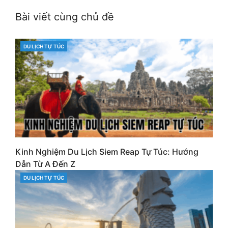
Bài viết cùng chủ đề
DU LỊCH TỰ TÚC
CATEGORIES
Kinh Nghiệm Du Lịch Siem Reap Tự Túc: Hướng
Dẫn Từ A Đến Z
DU LỊCH TỰ TÚC
CATEGORIES