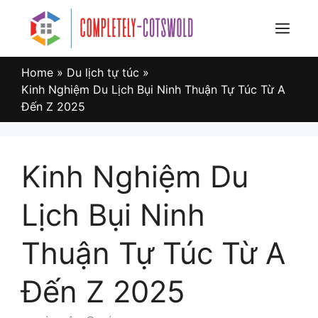
Skip
to
Menu
content
Home
»
Du lịch tự túc
»
Kinh Nghiệm Du Lịch Bụi Ninh Thuận Tự Túc Từ A
Đến Z 2025
Kinh Nghiệm Du
Lịch Bụi Ninh
Thuận Tự Túc Từ A
Đến Z 2025