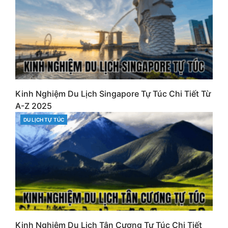
Kinh Nghiệm Du Lịch Singapore Tự Túc Chi Tiết Từ
A-Z 2025
DU LỊCH TỰ TÚC
CATEGORIES
Kinh Nghiệm Du Lịch Tân Cương Tự Túc Chi Tiết