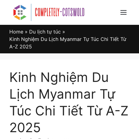
Skip
to
Menu
content
Home
»
Du lịch tự túc
»
Kinh Nghiệm Du Lịch Myanmar Tự Túc Chi Tiết Từ
A-Z 2025
Kinh Nghiệm Du
Lịch Myanmar Tự
Túc Chi Tiết Từ A-Z
2025