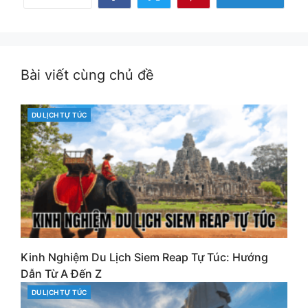
Share
Share
Share
on
on
on
Facebook
Twitter
Pinterest
Bài viết cùng chủ đề
DU LỊCH TỰ TÚC
CATEGORIES
Kinh Nghiệm Du Lịch Siem Reap Tự Túc: Hướng
Dẫn Từ A Đến Z
DU LỊCH TỰ TÚC
CATEGORIES